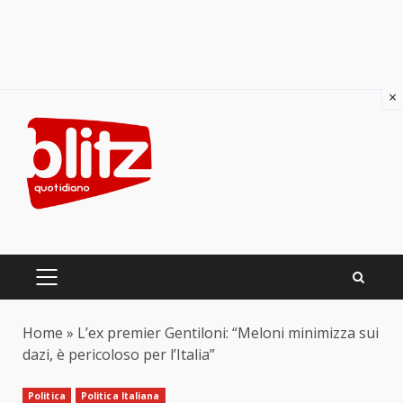
×
Skip
to
content
PRIMARY
MENU
Home
»
L’ex premier Gentiloni: “Meloni minimizza sui
dazi, è pericoloso per l’Italia”
Politica
Politica Italiana