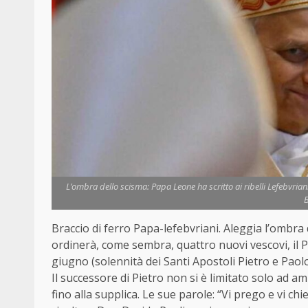
L’ombra dello scisma: Papa Leone ha scritto ai ribelli Lefebvrian
B
Braccio di ferro Papa-lefebvriani. Aleggia l’ombra 
ordinerà, come sembra, quattro nuovi vescovi, il Po
giugno (solennità dei Santi Apostoli Pietro e Paolo
Il successore di Pietro non si è limitato solo ad am
fino alla supplica. Le sue parole: “Vi prego e vi chi