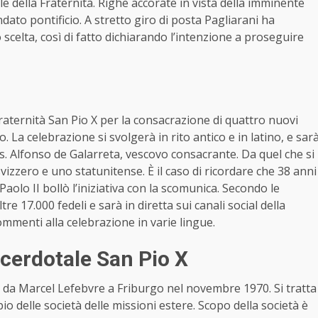
e della Fraternità. Righe accorate in vista della imminente
to pontificio. A stretto giro di posta Pagliarani ha
 scelta, così di fatto dichiarando l’intenzione a proseguire
 Fraternità San Pio X per la consacrazione di quattro nuovi
. La celebrazione si svolgerà in rito antico e in latino, e sar
 Alfonso de Galarreta, vescovo consacrante. Da quel che si
izzero e uno statunitense. È il caso di ricordare che 38 anni
aolo II bollò l’iniziativa con la scomunica. Secondo le
re 17.000 fedeli e sarà in diretta sui canali social della
ommenti alla celebrazione in varie lingue.
acerdotale San Pio X
a da Marcel Lefebvre a Friburgo nel novembre 1970. Si tratta
io delle società delle missioni estere. Scopo della società è