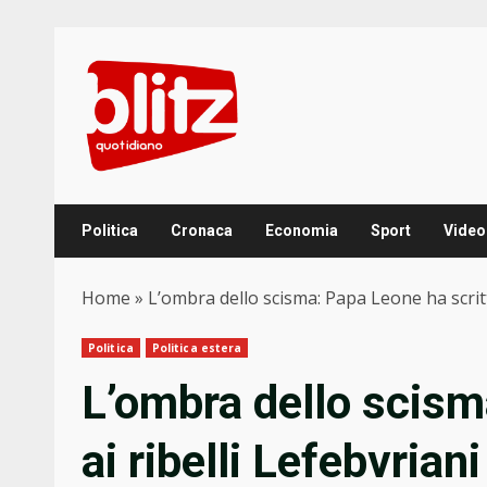
Skip
to
content
Politica
Cronaca
Economia
Sport
Video
Home
»
L’ombra dello scisma: Papa Leone ha scritt
Politica
Politica estera
L’ombra dello scism
ai ribelli Lefebvrian