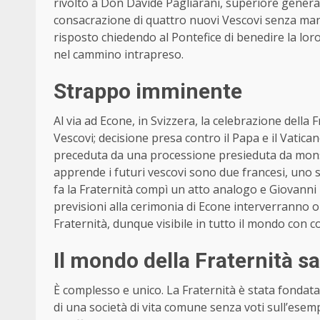
rivolto a Don Davide Pagliarani, superiore general
consacrazione di quattro nuovi Vescovi senza manda
risposto chiedendo al Pontefice di benedire la loro
nel cammino intrapreso.
Strappo imminente
Al via ad Econe, in Svizzera, la celebrazione della
Vescovi; decisione presa contro il Papa e il Vaticano
preceduta da una processione presieduta da mons.
apprende i futuri vescovi sono due francesi, uno sv
fa la Fraternità compì un atto analogo e Giovanni P
previsioni alla cerimonia di Econe interverranno olt
Fraternità, dunque visibile in tutto il mondo con c
Il mondo della Fraternità s
È complesso e unico. La Fraternità è stata fondat
di una società di vita comune senza voti sull’esemp