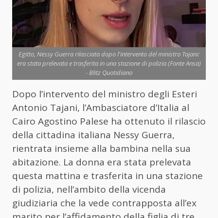
Egitto, Nessy Guerra rilasciata dopo l'intervento del ministro Tajani:
era stata prelevata e trasferita in una stazione di polizia (Fonte Ansa)
- Blitz Quotidiano
Dopo l’intervento del ministro degli Esteri
Antonio Tajani, l’Ambasciatore d’Italia al
Cairo Agostino Palese ha ottenuto il rilascio
della cittadina italiana Nessy Guerra,
rientrata insieme alla bambina nella sua
abitazione. La donna era stata prelevata
questa mattina e trasferita in una stazione
di polizia, nell’ambito della vicenda
giudiziaria che la vede contrapposta all’ex
marito per l’affidamento della figlia di tre