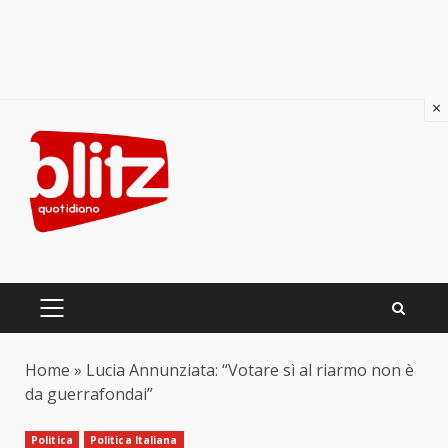
×
Skip
to
content
PRIMARY
MENU
Home
»
Lucia Annunziata: “Votare sì al riarmo non è
da guerrafondai”
Politica
Politica Italiana