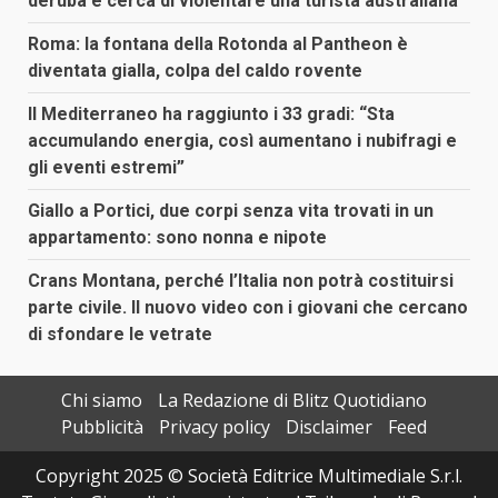
deruba e cerca di violentare una turista australiana
Roma: la fontana della Rotonda al Pantheon è
diventata gialla, colpa del caldo rovente
Il Mediterraneo ha raggiunto i 33 gradi: “Sta
accumulando energia, così aumentano i nubifragi e
gli eventi estremi”
Giallo a Portici, due corpi senza vita trovati in un
appartamento: sono nonna e nipote
Crans Montana, perché l’Italia non potrà costituirsi
parte civile. Il nuovo video con i giovani che cercano
di sfondare le vetrate
Chi siamo
La Redazione di Blitz Quotidiano
Pubblicità
Privacy policy
Disclaimer
Feed
Copyright 2025 © Società Editrice Multimediale S.r.l.