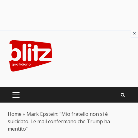
×
Skip
to
content
PRIMARY
MENU
Home
»
Mark Epstein: “Mio fratello non si è
suicidato. Le mail confermano che Trump ha
mentito”