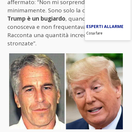
affermato: “Non mi sorprendono
minimamente. Sono solo la conferma che
Trump è un bugiardo
, quando dice che non
conosceva e non frequentava mio fratello.
ESPERTI ALLARME
Cosa fare
Racconta una quantità incredibile di
stronzate”.