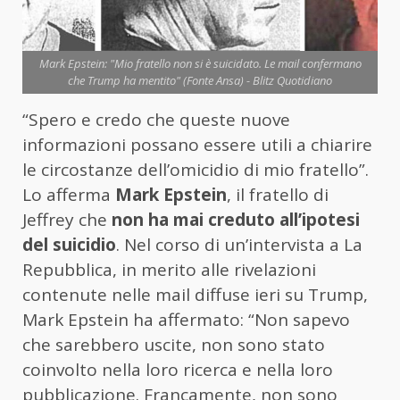
Mark Epstein: "Mio fratello non si è suicidato. Le mail confermano
che Trump ha mentito" (Fonte Ansa) - Blitz Quotidiano
“Spero e credo che queste nuove
informazioni possano essere utili a chiarire
le circostanze dell’omicidio di mio fratello”.
Lo afferma
Mark Epstein
, il fratello di
Jeffrey che
non ha mai creduto all’ipotesi
del suicidio
. Nel corso di un’intervista a La
Repubblica, in merito alle rivelazioni
contenute nelle mail diffuse ieri su Trump,
Mark Epstein ha affermato: “Non sapevo
che sarebbero uscite, non sono stato
coinvolto nella loro ricerca e nella loro
pubblicazione. Francamente, non sono