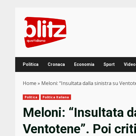
Skip
to
content
Politica
Cronaca
Economia
Sport
Video
Home
»
Meloni: “Insultata dalla sinistra su Ventoten
Politica
Politica Italiana
Meloni: “Insultata da
Ventotene”. Poi crit