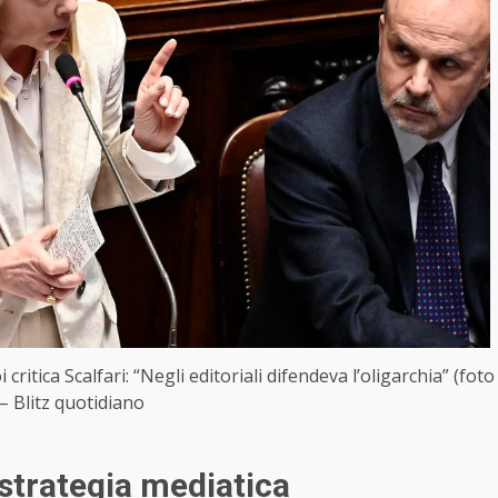
critica Scalfari: “Negli editoriali difendeva l’oligarchia” (foto
– Blitz quotidiano
strategia mediatica