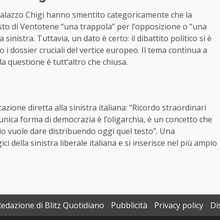
i Palazzo Chigi hanno smentito categoricamente che la
esto di Ventotene “una trappola” per l’opposizione o “una
sinistra. Tuttavia, un dato è certo: il dibattito politico si è
i dossier cruciali del vertice europeo. Il tema continua a
a questione è tutt’altro che chiusa.
ione diretta alla sinistra italiana: “Ricordo straordinari
’unica forma di democrazia è l’oligarchia, è un concetto che
io vuole dare distribuendo oggi quel testo”. Una
i della sinistra liberale italiana e si inserisce nel più ampio
Redazione di Blitz Quotidiano
Pubblicità
Privacy policy
Di