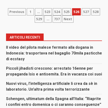
Paginazione
Previous
1
…
523
524
525
526
527
528
529
…
737
Next
degli
articoli
ARTICOLI RECENTI
Il video del pilota malese fermato alla dogana in
Indonesia: trasportava nel bagaglio 70mila pasticche
di ecstasy
Piccoli jihadisti crescono: arrestato 16enne per
propaganda Isis e antisemita. Era in vacanza coi suoi
Nuovi virus, l’intelligenza artificiale li crea da sè in
laboratorio. Un’altra prima volta terrorizzante
Schengen, ultimatum della Spagna all’Italia: “Riaprite
i confini entro domenica o ci saranno conseguenze”