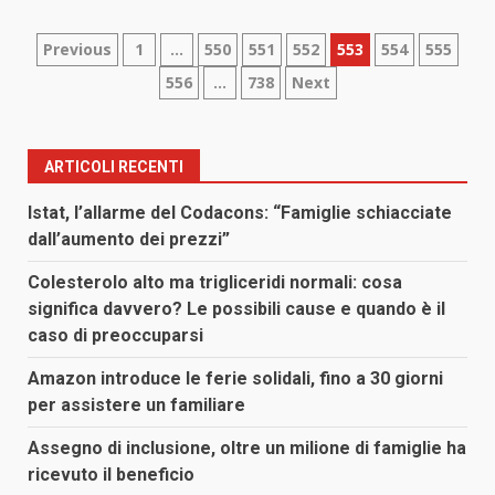
Paginazione
Previous
1
…
550
551
552
553
554
555
556
…
738
Next
degli
articoli
ARTICOLI RECENTI
Istat, l’allarme del Codacons: “Famiglie schiacciate
dall’aumento dei prezzi”
Colesterolo alto ma trigliceridi normali: cosa
significa davvero? Le possibili cause e quando è il
caso di preoccuparsi
Amazon introduce le ferie solidali, fino a 30 giorni
per assistere un familiare
Assegno di inclusione, oltre un milione di famiglie ha
ricevuto il beneficio