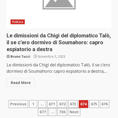
Politica
Le dimissioni da Chigi del diplomatico Talò,
il se c’ero dormivo di Soumahoro: capro
espiatorio a destra
Bruno Tucci
Novembre 5, 2023
Le dimissioni da Chigi del diplomatico Talò, il se c’ero
dormivo di Soumahoro: capro espiatorio a destra,...
Read More
Paginazione
Previous
1
…
671
672
673
674
675
676
677
…
736
Next
degli