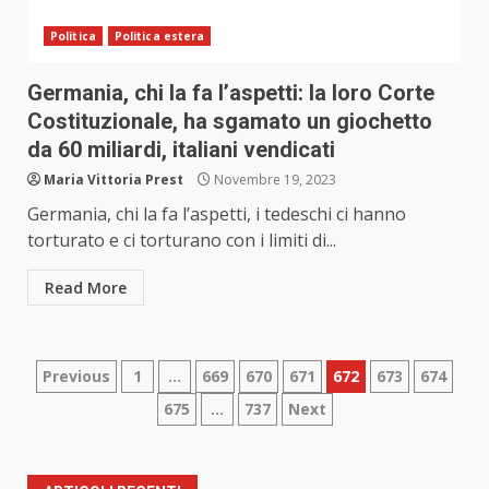
Politica
Politica estera
Germania, chi la fa l’aspetti: la loro Corte
Costituzionale, ha sgamato un giochetto
da 60 miliardi, italiani vendicati
Maria Vittoria Prest
Novembre 19, 2023
Germania, chi la fa l’aspetti, i tedeschi ci hanno
torturato e ci torturano con i limiti di...
Read More
Paginazione
Previous
1
…
669
670
671
672
673
674
675
…
737
Next
degli
articoli