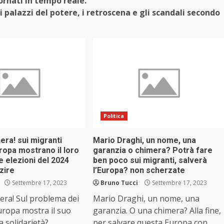
ornati in tempo reale.
i palazzi del potere, i retroscena e gli scandali secondo
Politica
era! sui migranti
Mario Draghi, un nome, una
ropa mostrano il loro
garanzia o chimera? Potrà fare
le elezioni del 2024
ben poco sui migranti, salverà
zire
l’Europa? non scherzate
Settembre 17, 2023
Bruno Tucci
Settembre 17, 2023
era! Sul problema dei
Mario Draghi, un nome, una
Europa mostra il suo
garanzia. O una chimera? Alla fine,
a solidarietà?
per salvare questa Europa con