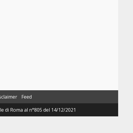
sclaimer
Feed
ale di Roma al n°805 del 14/12/2021