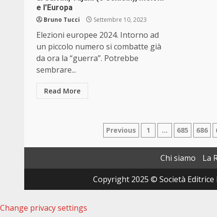
e l’Europa
Bruno Tucci
Settembre 10, 2023
Elezioni europee 2024. Intorno ad
un piccolo numero si combatte già
da ora la “guerra”. Potrebbe
sembrare...
Read More
Paginazione
Previous
1
…
685
686
degli
Chi siamo
La 
articoli
Copyright 2025 © Società Editrice 
Change privacy settings