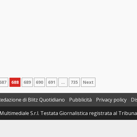
687
688
689
690
691
…
735
Next
Redazione di Blitz Quotidiano
Pubblicità
Privacy policy
Di
Multimediale S.r.l. Testata Giornalistica registrata al Tribun