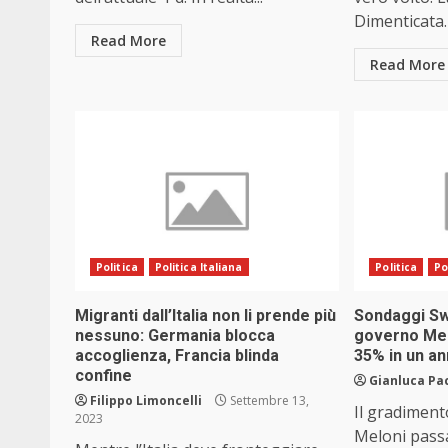
Dimenticata. 
Read More
Read More
Politica
Politica Italiana
Politica
Po
Migranti dall’Italia non li prende più
Sondaggi Swg
nessuno: Germania blocca
governo Melo
accoglienza, Francia blinda
35% in un a
confine
Gianluca Pa
Filippo Limoncelli
Settembre 13,
Il gradiment
2023
Meloni passa