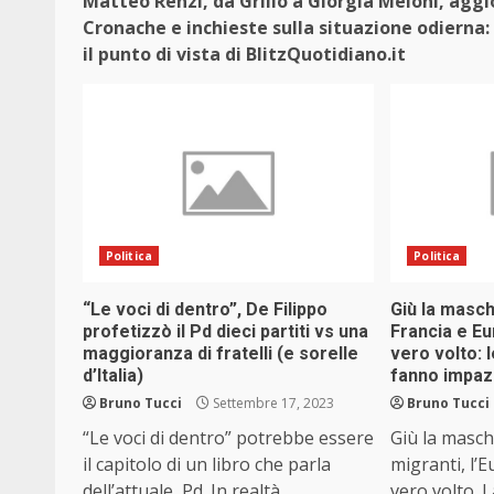
Matteo Renzi, da Grillo a Giorgia Meloni, aggi
Cronache e inchieste sulla situazione odierna: 
il punto di vista di BlitzQuotidiano.it
Politica
Politica
“Le voci di dentro”, De Filippo
Giù la masch
profetizzò il Pd dieci partiti vs una
Francia e Eu
maggioranza di fratelli (e sorelle
vero volto: 
d’Italia)
fanno impaz
Bruno Tucci
Settembre 17, 2023
Bruno Tucci
“Le voci di dentro” potrebbe essere
Giù la masch
il capitolo di un libro che parla
migranti, l’
dell’attuale Pd. In realtà...
vero volto. L