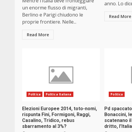
Mentre l’Italia deve fronteggiare
anno. Lo dice
un enorme flusso di migranti,
Berlino e Parigi chiudono le
Read More
proprie frontiere. Nelle...
Read More
Politica
Politica Italiana
Politica
Elezioni Europee 2014, toto-nomi,
Pd spaccato 
rispunta Fini, Formigoni, Raggi,
Bonaccini, l
Casalino, Tridico, rebus
scatenano il 
sbarramento al 3%?
dritto, l’Ital