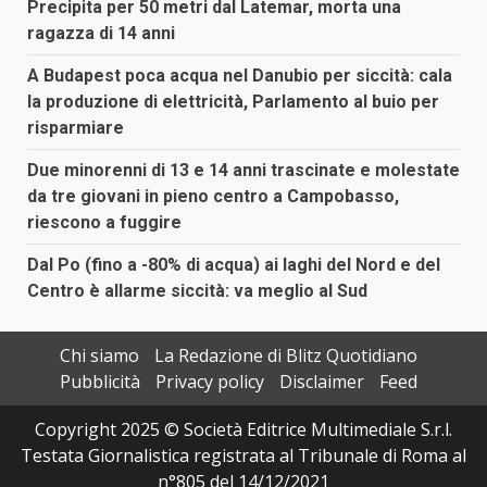
Precipita per 50 metri dal Latemar, morta una
ragazza di 14 anni
A Budapest poca acqua nel Danubio per siccità: cala
la produzione di elettricità, Parlamento al buio per
risparmiare
Due minorenni di 13 e 14 anni trascinate e molestate
da tre giovani in pieno centro a Campobasso,
riescono a fuggire
Dal Po (fino a -80% di acqua) ai laghi del Nord e del
Centro è allarme siccità: va meglio al Sud
Chi siamo
La Redazione di Blitz Quotidiano
Pubblicità
Privacy policy
Disclaimer
Feed
Copyright 2025 © Società Editrice Multimediale S.r.l.
Testata Giornalistica registrata al Tribunale di Roma al
n°805 del 14/12/2021