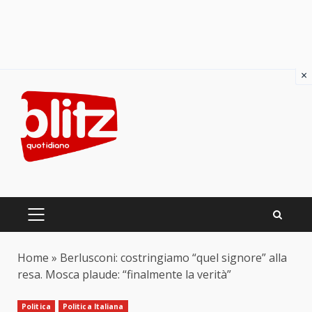
×
Skip
to
content
PRIMARY
MENU
Home
»
Berlusconi: costringiamo “quel signore” alla
resa. Mosca plaude: “finalmente la verità”
Politica
Politica Italiana