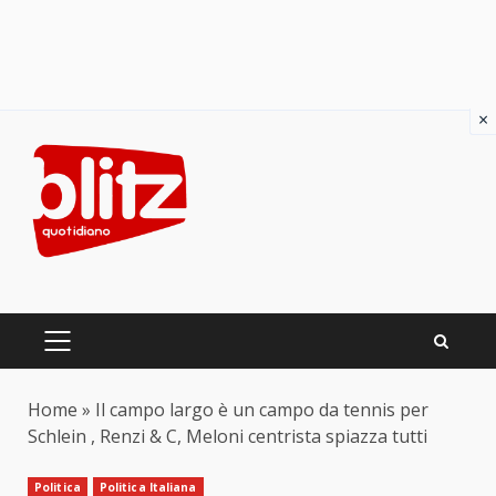
×
Skip
to
content
PRIMARY
MENU
Home
»
Il campo largo è un campo da tennis per
Schlein , Renzi & C, Meloni centrista spiazza tutti
Politica
Politica Italiana