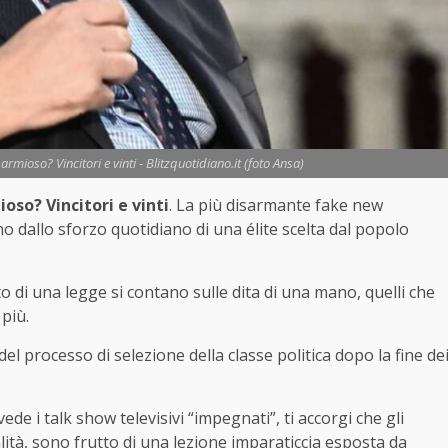
armioso? Vincitori e vinti - Blitzquotidiano.it (foto Ansa)
oso? Vincitori e vinti
. La più disarmante fake new
ino dallo sforzo quotidiano di una élite scelta dal popolo
sto di una legge si contano sulle dita di una mano, quelli che
più.
el processo di selezione della classe politica dopo la fine de
e i talk show televisivi “impegnati”, ti accorgi che gli
alità, sono frutto di una lezione imparaticcia esposta da