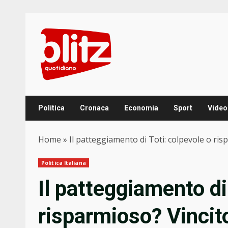
Skip
to
content
Politica
Cronaca
Economia
Sport
Video
Home
»
Il patteggiamento di Toti: colpevole o risp
Politica Italiana
Il patteggiamento di
risparmioso? Vincito