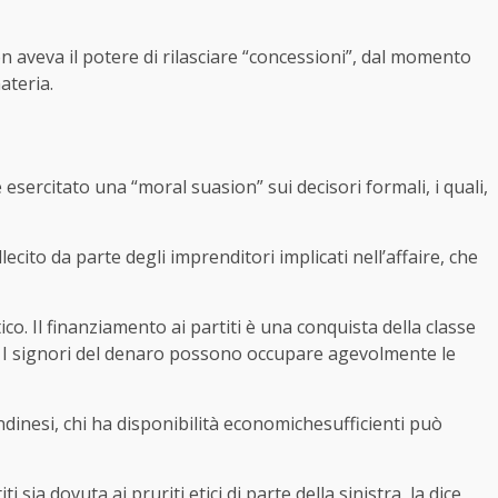
n aveva il potere di rilasciare “concessioni”, dal momento
ateria.
esercitato una “moral suasion” sui decisori formali, i quali,
lecito da parte degli imprenditori implicati nell’affaire, che
co. Il finanziamento ai partiti è una conquista della classe
. I signori del denaro possono occupare agevolmente le
ndinesi, chi ha disponibilità economichesufficienti può
ti sia dovuta ai pruriti etici di parte della sinistra, la dice