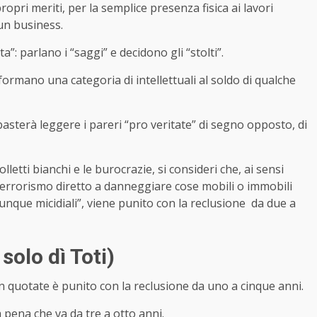
ropri meriti, per la semplice presenza fisica ai lavori
un business.
”: parlano i “saggi” e decidono gli “stolti”.
 formano una categoria di intellettuali al soldo di qualche
basterà leggere i pareri “pro veritate” di segno opposto, di
colletti bianchi e le burocrazie, si consideri che, ai sensi
di terrorismo diretto a danneggiare cose mobili o immobili
omunque micidiali”, viene punito con la reclusione da due a
 solo dì Toti)
non quotate è punito con la reclusione da uno a cinque anni.
pena che va da tre a otto anni.