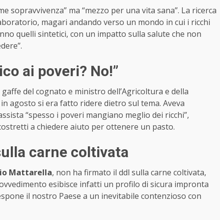
e sopravvivenza” ma “mezzo per una vita sana”. La ricerca
laboratorio, magari andando verso un mondo in cui i ricchi
no quelli sintetici, con un impatto sulla salute che non
dere”.
ico ai poveri? No!”
 gaffe del cognato e ministro dell’Agricoltura e della
in agosto si era fatto ridere dietro sul tema. Aveva
lassista “spesso i poveri mangiano meglio dei ricchi”,
 costretti a chiedere aiuto per ottenere un pasto.
sulla carne coltivata
io Mattarella
, non ha firmato il ddl sulla carne coltivata,
rovvedimento esibisce infatti un profilo di sicura impronta
espone il nostro Paese a un inevitabile contenzioso con