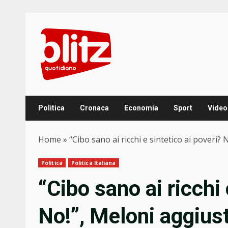
Skip
to
content
Politica
Cronaca
Economia
Sport
Video
Home
»
“Cibo sano ai ricchi e sintetico ai poveri?
Politica
Politica Italiana
“Cibo sano ai ricchi 
No!”, Meloni aggiust