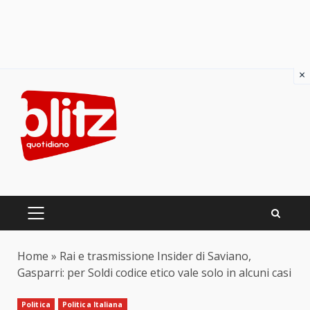
×
Skip
to
content
PRIMARY
MENU
Home
»
Rai e trasmissione Insider di Saviano,
Gasparri: per Soldi codice etico vale solo in alcuni casi
Politica
Politica Italiana