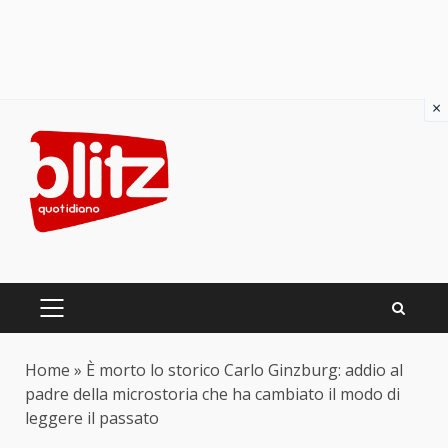
×
Skip
to
content
PRIMARY
MENU
Home
»
È morto lo storico Carlo Ginzburg: addio al
padre della microstoria che ha cambiato il modo di
leggere il passato