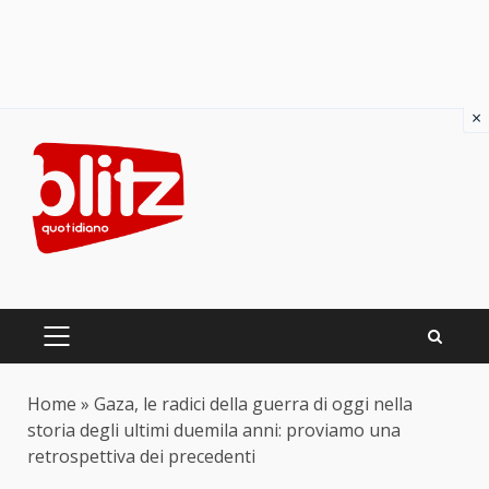
×
Skip
to
content
PRIMARY
MENU
Home
»
Gaza, le radici della guerra di oggi nella
storia degli ultimi duemila anni: proviamo una
retrospettiva dei precedenti