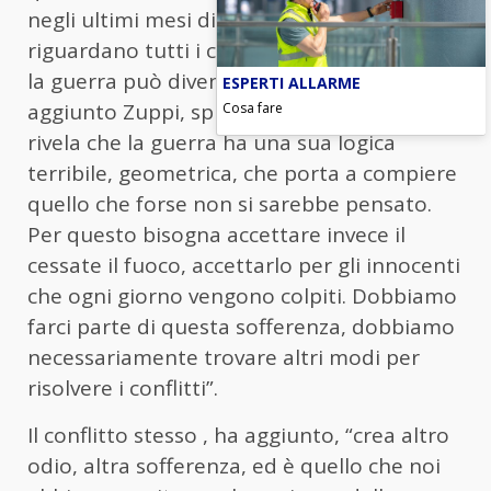
negli ultimi mesi di Papa Leone, appelli che
riguardano tutti i conflitti in corso, perché
la guerra può diventare una spirale” ha
ESPERTI ALLARME
Cosa fare
aggiunto Zuppi, spiegando che “la spirale
rivela che la guerra ha una sua logica
terribile, geometrica, che porta a compiere
quello che forse non si sarebbe pensato.
Per questo bisogna accettare invece il
cessate il fuoco, accettarlo per gli innocenti
che ogni giorno vengono colpiti. Dobbiamo
farci parte di questa sofferenza, dobbiamo
necessariamente trovare altri modi per
risolvere i conflitti”.
Il conflitto stesso , ha aggiunto, “crea altro
odio, altra sofferenza, ed è quello che noi