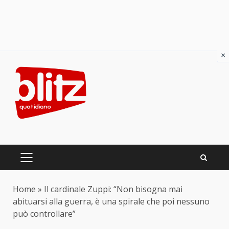
×
Skip
to
content
PRIMARY
MENU
Home
»
Il cardinale Zuppi: “Non bisogna mai
abituarsi alla guerra, è una spirale che poi nessuno
può controllare”