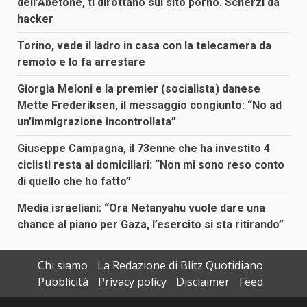
dell’Abetone, ti dirottano sul sito porno. Scherzi da
hacker
Torino, vede il ladro in casa con la telecamera da
remoto e lo fa arrestare
Giorgia Meloni e la premier (socialista) danese
Mette Frederiksen, il messaggio congiunto: “No ad
un’immigrazione incontrollata”
Giuseppe Campagna, il 73enne che ha investito 4
ciclisti resta ai domiciliari: “Non mi sono reso conto
di quello che ho fatto”
Media israeliani: “Ora Netanyahu vuole dare una
chance al piano per Gaza, l’esercito si sta ritirando”
Chi siamo
La Redazione di Blitz Quotidiano
Pubblicità
Privacy policy
Disclaimer
Feed