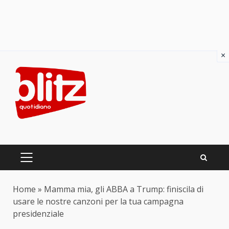
×
Skip
to
content
PRIMARY
MENU
Home
»
Mamma mia, gli ABBA a Trump: finiscila di
usare le nostre canzoni per la tua campagna
presidenziale