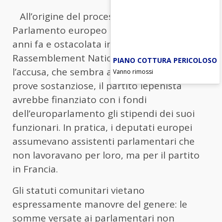
All’origine del processo un’indagine del
Parlamento europeo aperta più di dieci
anni fa e ostacolata in tutti i modi dal
Rassemblement National (Rn). Secondo
PIANO COTTURA PERICOLOSO
l’accusa, che sembra avere a disposizione
Vanno rimossi
prove sostanziose, il partito lepenista
avrebbe finanziato con i fondi
dell’europarlamento gli stipendi dei suoi
funzionari. In pratica, i deputati europei
assumevano assistenti parlamentari che
non lavoravano per loro, ma per il partito
in Francia.
Gli statuti comunitari vietano
espressamente manovre del genere: le
somme versate ai parlamentari non