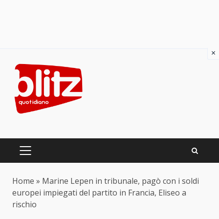
×
Skip
to
content
PRIMARY
MENU
Home
»
Marine Lepen in tribunale, pagò con i soldi
europei impiegati del partito in Francia, Eliseo a
rischio