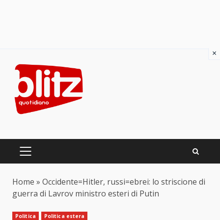
×
Skip
to
content
PRIMARY
MENU
Home
»
Occidente=Hitler, russi=ebrei: lo striscione di
guerra di Lavrov ministro esteri di Putin
Politica
Politica estera