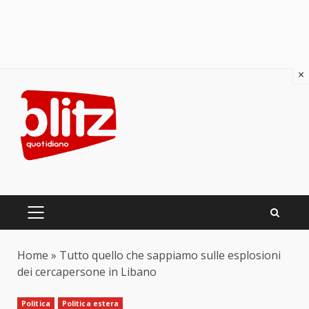
×
Skip
to
content
PRIMARY
MENU
Home
»
Tutto quello che sappiamo sulle esplosioni
dei cercapersone in Libano
Politica
Politica estera