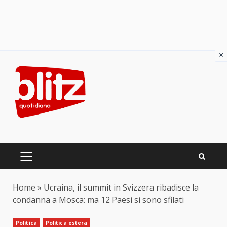
×
Skip
to
content
PRIMARY
MENU
Home
»
Ucraina, il summit in Svizzera ribadisce la
condanna a Mosca: ma 12 Paesi si sono sfilati
Politica
Politica estera