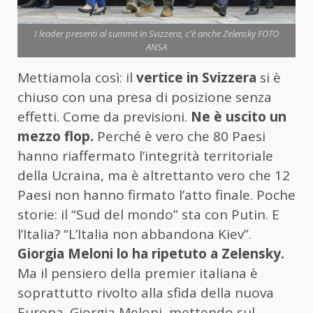
I leader presenti al summit in Svizzera, c'è anche Zelensky FOTO
ANSA
Mettiamola così: il
vertice in Svizzera
si è
chiuso con una presa di posizione senza
effetti. Come da previsioni.
Ne è uscito un
mezzo flop.
Perché è vero che 80 Paesi
hanno riaffermato l’integrità territoriale
della Ucraina, ma è altrettanto vero che 12
Paesi non hanno firmato l’atto finale. Poche
storie: il “Sud del mondo” sta con Putin. E
l’Italia? “L’Italia non abbandona Kiev”.
Giorgia Meloni lo ha ripetuto a Zelensky.
Ma il pensiero della premier italiana è
soprattutto rivolto alla sfida della nuova
Europa. Giorgia Meloni, mettendo sul