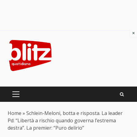
×
Skip
to
content
PRIMARY
MENU
Home
»
Schlein-Meloni, botta e risposta. La leader
Pd: “Libertà a rischio quando governa l’estrema
destra”. La premier: “Puro delirio”