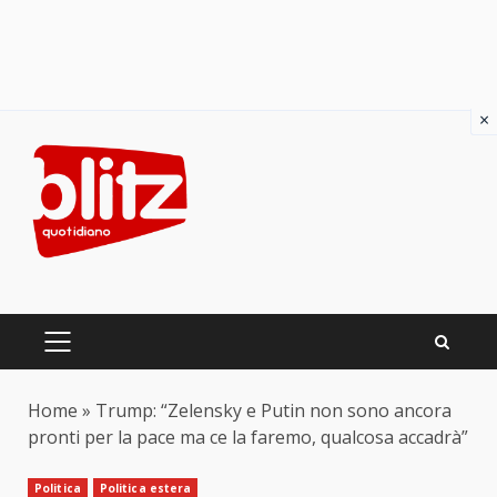
×
Skip
to
content
PRIMARY
MENU
Home
»
Trump: “Zelensky e Putin non sono ancora
pronti per la pace ma ce la faremo, qualcosa accadrà”
Politica
Politica estera