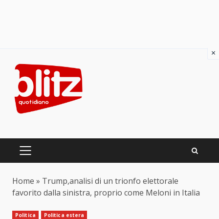
×
Skip
to
content
PRIMARY
MENU
Home
»
Trump,analisi di un trionfo elettorale
favorito dalla sinistra, proprio come Meloni in Italia
Politica
Politica estera