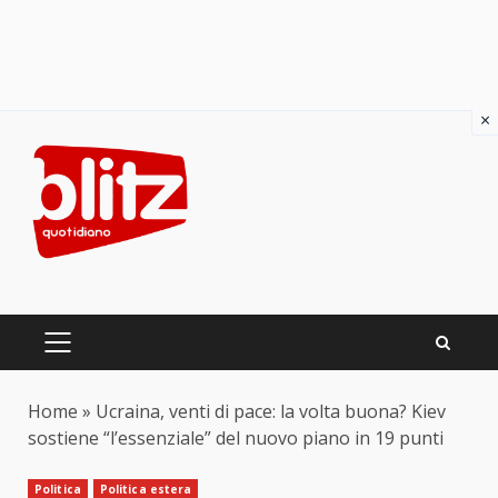
×
Skip
to
content
PRIMARY
MENU
Home
»
Ucraina, venti di pace: la volta buona? Kiev
sostiene “l’essenziale” del nuovo piano in 19 punti
Politica
Politica estera