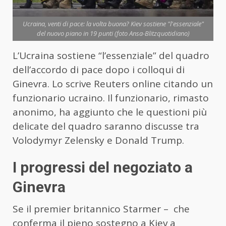
Ucraina, venti di pace: la volta buona? Kiev sostiene "l'essenziale"
del nuovo piano in 19 punti (foto Ansa-Blitzquotidiano)
L’Ucraina sostiene “l’essenziale” del quadro
dell’accordo di pace dopo i colloqui di
Ginevra. Lo scrive Reuters online citando un
funzionario ucraino. Il funzionario, rimasto
anonimo, ha aggiunto che le questioni più
delicate del quadro saranno discusse tra
Volodymyr Zelensky e Donald Trump.
I progressi del negoziato a
Ginevra
Se il premier britannico Starmer – che
conferma il pieno sostegno a Kiev a