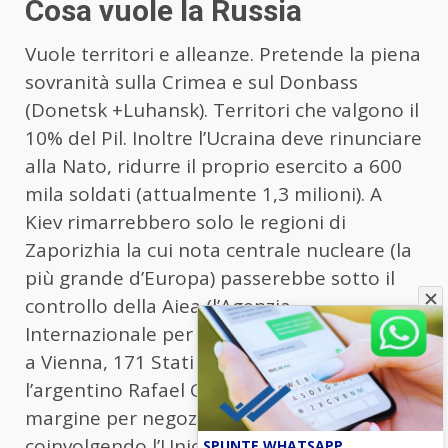
Cosa vuole la Russia
Vuole territori e alleanze. Pretende la piena
sovranità sulla Crimea e sul Donbass
(Donetsk +Luhansk). Territori che valgono il
10% del Pil. Inoltre l’Ucraina deve rinunciare
alla Nato, ridurre il proprio esercito a 600
mila soldati (attualmente 1,3 milioni). A
Kiev rimarrebbero solo le regioni di
Zaporizhia la cui nota centrale nucleare (la
più grande d’Europa) passerebbe sotto il
controllo della Aiea (l’Agenzia
Internazionale per l’Energia Atomica, sede
a Vienna, 171 Stati membri, presidente
l’argentino Rafael Grossi). Ma c’è ancora un
margine per negoziare gli ultimi dettagli,
coinvolgendo l’Unione Europea e i Paesi del
SPUNTE WHATSAPP