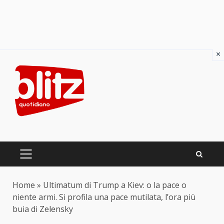
×
Skip
to
content
PRIMARY
MENU
Home
»
Ultimatum di Trump a Kiev: o la pace o
niente armi. Si profila una pace mutilata, l’ora più
buia di Zelensky