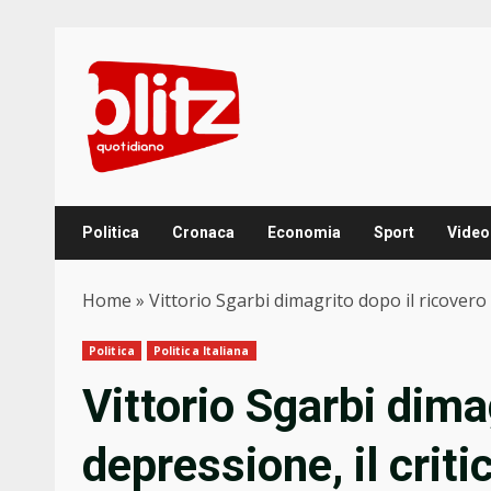
Skip
to
content
Politica
Cronaca
Economia
Sport
Video
Home
»
Vittorio Sgarbi dimagrito dopo il ricovero 
Politica
Politica Italiana
Vittorio Sgarbi dima
depressione, il criti