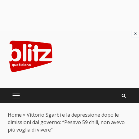
×
Skip
to
content
PRIMARY
MENU
Home
»
Vittorio Sgarbi e la depressione dopo le
dimissioni dal governo: “Pesavo 59 chili, non avevo
più voglia di vivere”