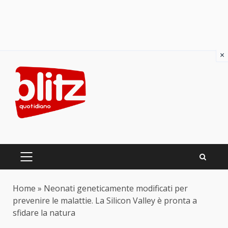
×
Skip
to
content
PRIMARY
MENU
Home
»
Neonati geneticamente modificati per
prevenire le malattie. La Silicon Valley è pronta a
sfidare la natura