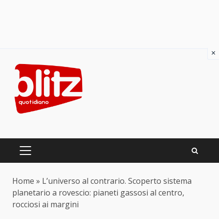
×
Skip
to
content
PRIMARY
MENU
Home
»
L’universo al contrario. Scoperto sistema
planetario a rovescio: pianeti gassosi al centro,
rocciosi ai margini