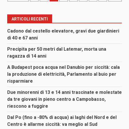
degli
articoli
ARTICOLI RECENTI
Cadono dal cestello elevatore, gravi due giardinieri
di 40 e 67 anni
Precipita per 50 metri dal Latemar, morta una
ragazza di 14 anni
A Budapest poca acqua nel Danubio per siccità: cala
la produzione di elettricità, Parlamento al buio per
risparmiare
Due minorenni di 13 e 14 anni trascinate e molestate
da tre giovani in pieno centro a Campobasso,
riescono a fuggire
Dal Po (fino a -80% di acqua) ai laghi del Nord e del
Centro è allarme siccità: va meglio al Sud