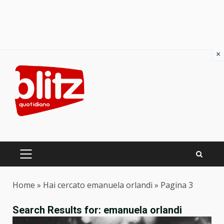
×
Skip
to
content
PRIMARY
MENU
Home
»
Hai cercato emanuela orlandi
»
Pagina 3
Search Results for:
emanuela orlandi