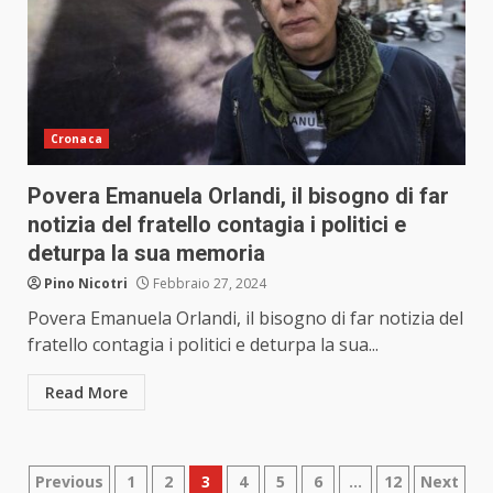
Cronaca
Povera Emanuela Orlandi, il bisogno di far
notizia del fratello contagia i politici e
deturpa la sua memoria
Pino Nicotri
Febbraio 27, 2024
Povera Emanuela Orlandi, il bisogno di far notizia del
fratello contagia i politici e deturpa la sua...
Read More
Paginazione
Previous
1
2
3
4
5
6
…
12
Next