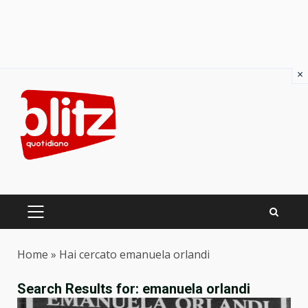
×
Skip
to
content
PRIMARY
MENU
Home
»
Hai cercato emanuela orlandi
Search Results for:
emanuela orlandi