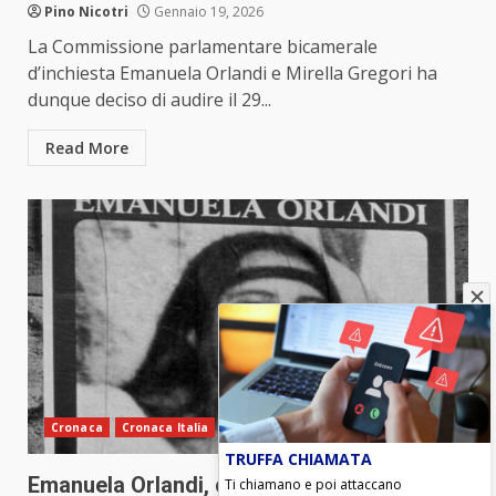
Pino Nicotri
Gennaio 19, 2026
La Commissione parlamentare bicamerale
d’inchiesta Emanuela Orlandi e Mirella Gregori ha
dunque deciso di audire il 29...
Read More
Cronaca
Cronaca Italia
TRUFFA CHIAMATA
Emanuela Orlandi, colpo di scena: una
Ti chiamano e poi attaccano