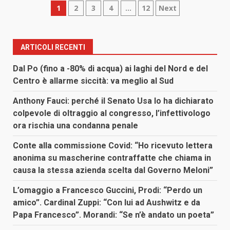
Paginazione
1
2
3
4
…
12
Next
degli
articoli
ARTICOLI RECENTI
Dal Po (fino a -80% di acqua) ai laghi del Nord e del
Centro è allarme siccità: va meglio al Sud
Anthony Fauci: perché il Senato Usa lo ha dichiarato
colpevole di oltraggio al congresso, l’infettivologo
ora rischia una condanna penale
Conte alla commissione Covid: “Ho ricevuto lettera
anonima su mascherine contraffatte che chiama in
causa la stessa azienda scelta dal Governo Meloni”
L’omaggio a Francesco Guccini, Prodi: “Perdo un
amico”. Cardinal Zuppi: “Con lui ad Aushwitz e da
Papa Francesco”. Morandi: “Se n’è andato un poeta”