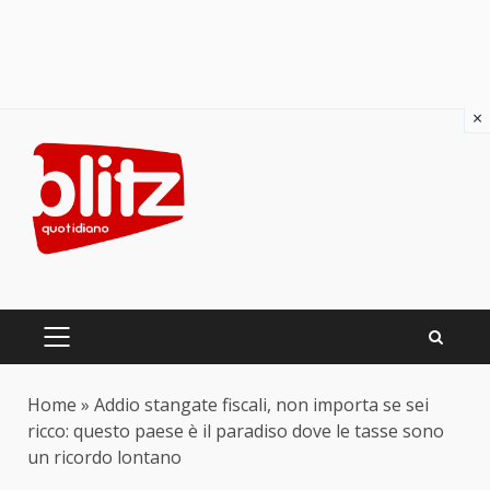
×
Skip
to
content
PRIMARY
MENU
Home
»
Addio stangate fiscali, non importa se sei
ricco: questo paese è il paradiso dove le tasse sono
un ricordo lontano