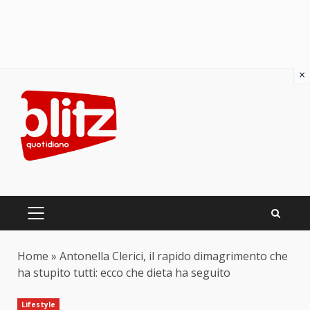
×
Skip
to
content
PRIMARY
MENU
Home
»
Antonella Clerici, il rapido dimagrimento che
ha stupito tutti: ecco che dieta ha seguito
Lifestyle