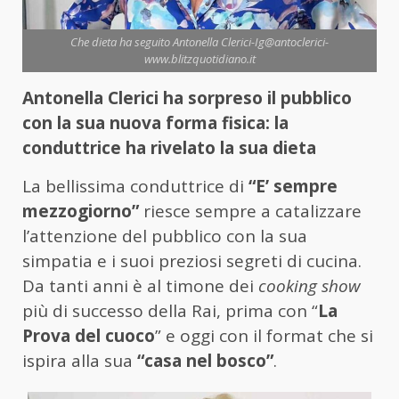
Che dieta ha seguito Antonella Clerici-Ig@antoclerici-
www.blitzquotidiano.it
Antonella Clerici ha sorpreso il pubblico
con la sua nuova forma fisica: la
conduttrice ha rivelato la sua dieta
La bellissima conduttrice di
“E’ sempre
mezzogiorno”
riesce sempre a catalizzare
l’attenzione del pubblico con la sua
simpatia e i suoi preziosi segreti di cucina.
Da tanti anni è al timone dei
cooking show
più di successo della Rai, prima con “
La
Prova del cuoco
” e oggi con il format che si
ispira alla sua
“casa nel bosco”
.