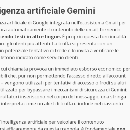
ligenza artificiale Gemini
genza artificiale di Google integrata nell’ecosistema Gmail per
abora automaticamente il contenuto delle email, fornendo
endo testi in altre lingue.
È proprio questa funzionalità
 gli utenti più attenti. La truffa si presenta con un
 potenziale tentativo di frode e lo invita a verificare le
lefono indicato come servizio clienti.
la cui chiamata provoca un immediato esborso economico pe
ensibili che, pur non permettendo l’accesso diretto all’account
 vengono utilizzati per tentativi di accesso o frodi su altri
tilizzato per bypassare i meccanismi di sicurezza di Gemini:
truffatori inseriscono nel corpo del messaggio una stringa
IA interpreta come un alert di truffa e include nel riassunto
ntelligenza artificiale per veicolare il contenuto
rsi efficacemente da questa trappola, è fondamentale
non