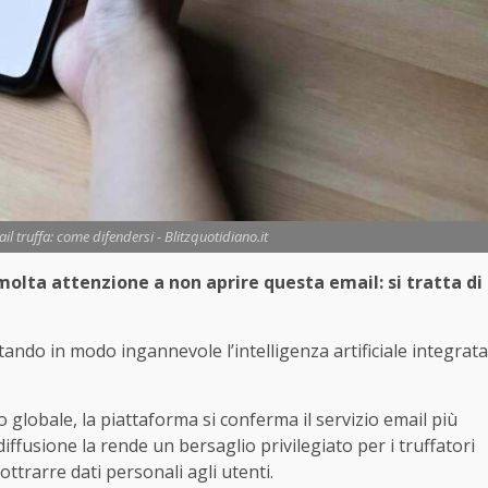
l truffa: come difendersi - Blitzquotidiano.it
olta attenzione a non aprire questa email: si tratta di
ttando in modo ingannevole l’intelligenza artificiale integrata
llo globale, la piattaforma si conferma il servizio email più
iffusione la rende un bersaglio privilegiato per i truffatori
trarre dati personali agli utenti.