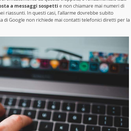
sposta a messaggi sospetti
e non chiamare mai numeri di
ei riassunti. In questi casi, l’allarme dovrebbe subito
 di Google non richiede mai contatti telefonici diretti per la