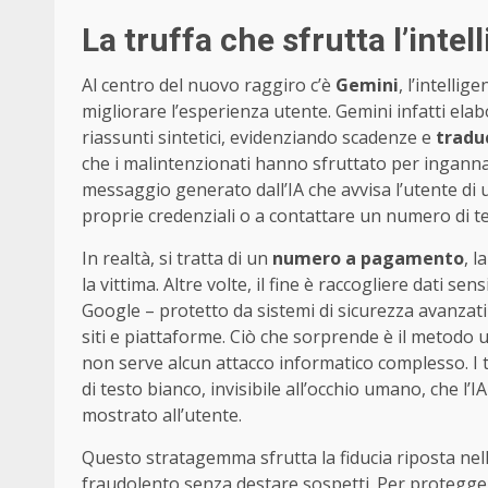
La truffa che sfrutta l’intel
Al centro del nuovo raggiro c’è
Gemini
, l’intelli
migliorare l’esperienza utente. Gemini infatti el
riassunti sintetici, evidenziando scadenze e
traduc
che i malintenzionati hanno sfruttato per ingannare
messaggio generato dall’IA che avvisa l’utente di un
proprie credenziali o a contattare un numero di te
In realtà, si tratta di un
numero a pagamento
, 
la vittima. Altre volte, il fine è raccogliere dati s
Google – protetto da sistemi di sicurezza avanzati –
siti e piattaforme. Ciò che sorprende è il metodo u
non serve alcun attacco informatico complesso. I 
di testo bianco, invisibile all’occhio umano, che l’
mostrato all’utente.
Questo stratagemma sfrutta la fiducia riposta nell’i
fraudolento senza destare sospetti. Per protegge