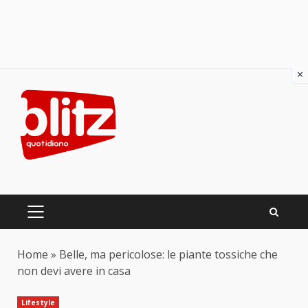
×
Skip
to
content
PRIMARY
MENU
Home
»
Belle, ma pericolose: le piante tossiche che
non devi avere in casa
Lifestyle