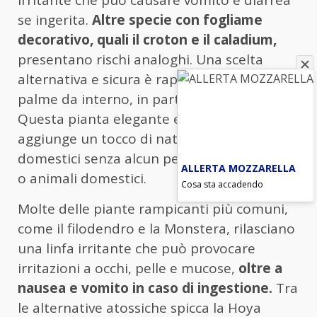
irritante che può causare vomito e diarrea
se ingerita.
Altre specie con fogliame
decorativo, quali il croton e il caladium,
presentano rischi analoghi. Una scelta
alternativa e sicura è rappresentata dalle
palme da interno, in particolare la kentia.
Questa pianta elegante e resistente
aggiunge un tocco di natura agli ambienti
domestici senza alcun pericolo per bambini
ALLERTA MOZZARELLA
o animali domestici.
Cosa sta accadendo
Molte delle piante rampicanti più comuni,
come il filodendro e la Monstera, rilasciano
una linfa irritante che può provocare
irritazioni a occhi, pelle e mucose,
oltre a
nausea e vomito in caso di ingestione.
Tra
le alternative atossiche spicca la Hoya