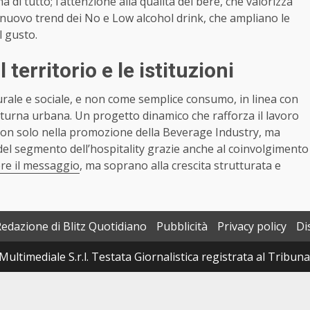
di tutto; l’attenzione alla qualità del bere, che valorizza
il nuovo trend dei No e Low alcohol drink, che ampliano le
l gusto.
territorio e le istituzioni
urale e sociale, e non come semplice consumo, in linea con
turna urbana. Un progetto dinamico che rafforza il lavoro
 non solo nella promozione della
Beverage
Industry, ma
 del segmento dell’hospitality grazie anche al coinvolgimento
ere il messaggio
, ma soprano alla crescita strutturata e
Redazione di Blitz Quotidiano
Pubblicità
Privacy policy
Di
Multimediale S.r.l. Testata Giornalistica registrata al Tribun