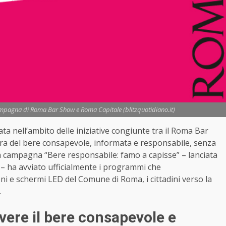
campagna di Roma Bar Show e Roma Capitale (blitzquotidiano.it)
ta nell’ambito delle iniziative congiunte tra il Roma Bar
a del bere consapevole, informata e responsabile, senza
à. La campagna “Bere responsabile: famo a capisse” – lanciata
– ha a
vviato ufficialmente i programmi che
oni e schermi LED del Comune di Roma, i cittadini verso la
.
re il bere consapevole e