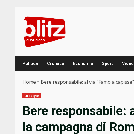
Skip
to
content
Politica
Cronaca
Economia
Sport
Video
Home
»
Bere responsabile: al via “Famo a capiss
Lifestyle
Bere responsabile: a
la campagna di Ro