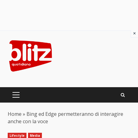
×
Skip
to
content
PRIMARY
MENU
Home
»
Bing ed Edge permetteranno di interagire
anche con la voce
Lifestyle
Media