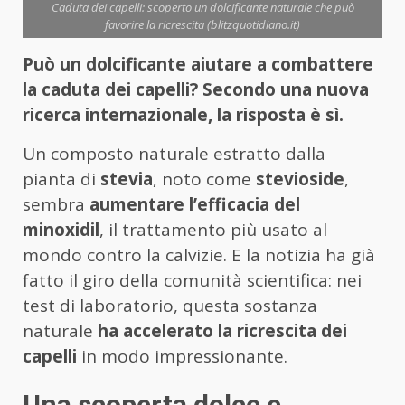
Caduta dei capelli: scoperto un dolcificante naturale che può
favorire la ricrescita (blitzquotidiano.it)
Può un dolcificante aiutare a combattere
la caduta dei capelli? Secondo una nuova
ricerca internazionale, la risposta è sì.
Un composto naturale estratto dalla
pianta di
stevia
, noto come
stevioside
,
sembra
aumentare l’efficacia del
minoxidil
, il trattamento più usato al
mondo contro la calvizie. E la notizia ha già
fatto il giro della comunità scientifica: nei
test di laboratorio, questa sostanza
naturale
ha accelerato la ricrescita dei
capelli
in modo impressionante.
Una scoperta dolce e