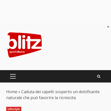
×
Skip
to
content
PRIMARY
MENU
Home
»
Caduta dei capelli: scoperto un dolcificante
naturale che può favorire la ricrescita
Lifestyle