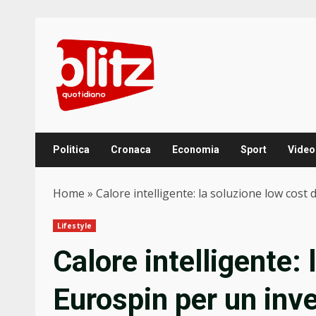
Skip
to
content
Politica
Cronaca
Economia
Sport
Video
Home
»
Calore intelligente: la soluzione low cost
Lifestyle
Calore intelligente: 
Eurospin per un inv