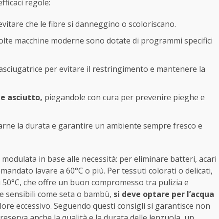
fficaci regole:
evitare che le fibre si danneggino o scoloriscano.
lte macchine moderne sono dotate di programmi specifici
sciugatrice per evitare il restringimento e mantenere la
e asciutto,
piegandole con cura per prevenire pieghe e
garne la durata e garantire un ambiente sempre fresco e
modulata in base alle necessità: per eliminare batteri, acari
omandato lavare a 60°C o più. Per tessuti colorati o delicati,
 i 50°C, che offre un buon compromesso tra pulizia e
te sensibili come seta o bambù,
si deve optare per l’acqua
alore eccessivo. Seguendo questi consigli si garantisce non
reserva anche la qualità e la durata delle lenzuola, un