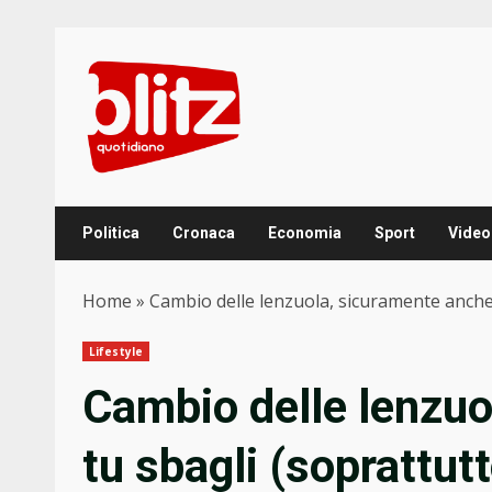
Skip
to
content
Politica
Cronaca
Economia
Sport
Video
Home
»
Cambio delle lenzuola, sicuramente anche
Lifestyle
Cambio delle lenzuo
tu sbagli (soprattut