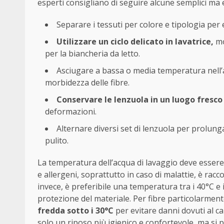
esperti consigliano di seguire alcune semplici ma e
Separare i tessuti per colore e tipologia per 
Utilizzare un ciclo delicato in lavatrice,
mo
per la biancheria da letto.
Asciugare a bassa o media temperatura nell’a
morbidezza delle fibre.
Conservare le lenzuola in un luogo fresco 
deformazioni.
Alternare diversi set di lenzuola per prolun
pulito.
La temperatura dell’acqua di lavaggio deve essere 
e allergeni, soprattutto in caso di malattie, è racc
invece, è preferibile una temperatura tra i 40°C e
protezione del materiale. Per fibre particolarmen
fredda sotto i 30°C
per evitare danni dovuti al c
solo un riposo più igienico e confortevole, ma si p