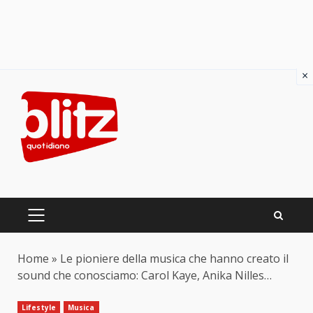
×
Skip
to
content
PRIMARY
MENU
Home
»
Le pioniere della musica che hanno creato il
sound che conosciamo: Carol Kaye, Anika Nilles…
Lifestyle
Musica