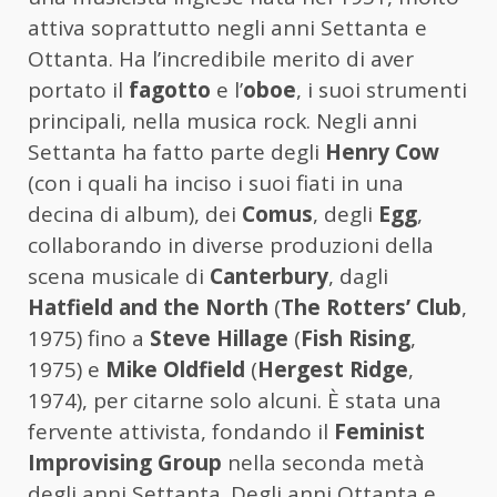
attiva soprattutto negli anni Settanta e
Ottanta. Ha l’incredibile merito di aver
portato il
fagotto
e l’
oboe
, i suoi strumenti
principali, nella musica rock. Negli anni
Settanta ha fatto parte degli
Henry Cow
(con i quali ha inciso i suoi fiati in una
decina di album), dei
Comus
, degli
Egg
,
collaborando in diverse produzioni della
scena musicale di
Canterbury
, dagli
Hatfield and the North
(
The Rotters’ Club
,
1975) fino a
Steve Hillage
(
Fish Rising
,
1975) e
Mike Oldfield
(
Hergest Ridge
,
1974), per citarne solo alcuni. È stata una
fervente attivista, fondando il
Feminist
Improvising Group
nella seconda metà
degli anni Settanta. Degli anni Ottanta e