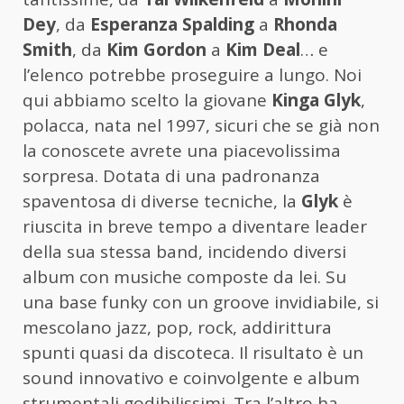
Dey
, da
Esperanza Spalding
a
Rhonda
Smith
, da
Kim Gordon
a
Kim Deal
… e
l’elenco potrebbe proseguire a lungo. Noi
qui abbiamo scelto la giovane
Kinga Glyk
,
polacca, nata nel 1997, sicuri che se già non
la conoscete avrete una piacevolissima
sorpresa. Dotata di una padronanza
spaventosa di diverse tecniche, la
Glyk
è
riuscita in breve tempo a diventare leader
della sua stessa band, incidendo diversi
album con musiche composte da lei. Su
una base funky con un groove invidiabile, si
mescolano jazz, pop, rock, addirittura
spunti quasi da discoteca. Il risultato è un
sound innovativo e coinvolgente e album
strumentali godibilissimi. Tra l’altro ha