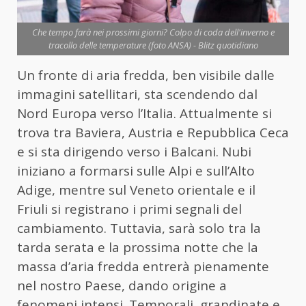
Che tempo farà nei prossimi giorni? Colpo di coda dell'inverno e
tracollo delle temperature (foto ANSA) - Blitz quotidiano
Un fronte di aria fredda, ben visibile dalle
immagini satellitari, sta scendendo dal
Nord Europa verso l’Italia. Attualmente si
trova tra Baviera, Austria e Repubblica Ceca
e si sta dirigendo verso i Balcani. Nubi
iniziano a formarsi sulle Alpi e sull’Alto
Adige, mentre sul Veneto orientale e il
Friuli si registrano i primi segnali del
cambiamento. Tuttavia, sarà solo tra la
tarda serata e la prossima notte che la
massa d’aria fredda entrerà pienamente
nel nostro Paese, dando origine a
fenomeni intensi. Temporali, grandinate e