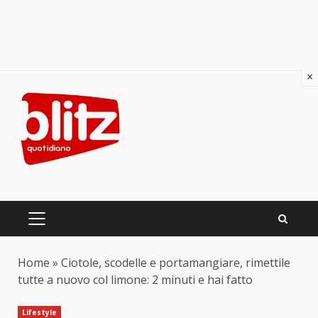
×
Skip
to
content
PRIMARY
MENU
Home
»
Ciotole, scodelle e portamangiare, rimettile
tutte a nuovo col limone: 2 minuti e hai fatto
Lifestyle