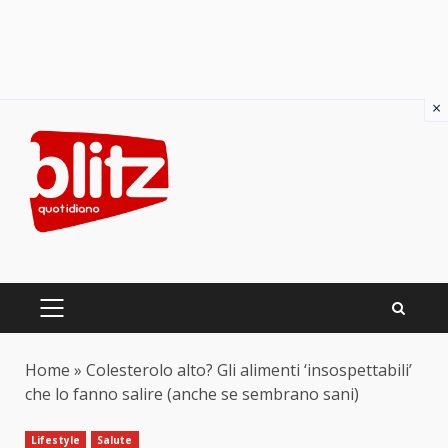
×
Skip
to
content
PRIMARY
MENU
Home
»
Colesterolo alto? Gli alimenti ‘insospettabili’
che lo fanno salire (anche se sembrano sani)
Lifestyle
Salute