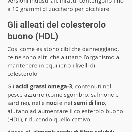
versioni industriali, infatti, contengono fino
a 10 grammi di zucchero per bicchiere.
Gli alleati del colesterolo
buono (HDL)
Così come esistono cibi che danneggiano,
ce ne sono altri che aiutano l’organismo a
mantenere in equilibrio i livelli di
colesterolo.
Gli
acidi grassi omega-3
, contenuti nel
pesce azzurro (come sgombro, salmone e
sardine), nelle
noci
e nei
semi di lino
,
aiutano ad aumentare il colesterolo buono
(HDL), riducendo quello cattivo.
Anche gli
alimenti ricchi di fibre solubili
,