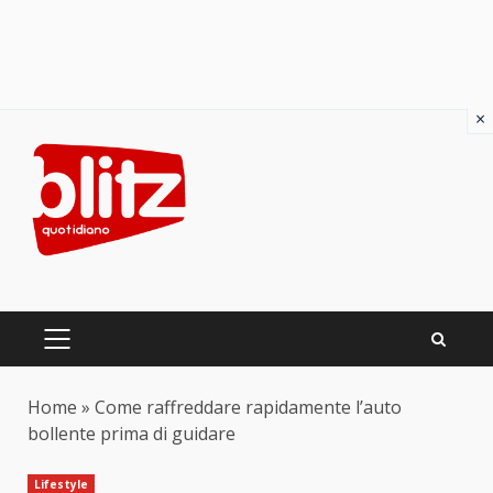
×
Skip
to
content
PRIMARY
MENU
Home
»
Come raffreddare rapidamente l’auto
bollente prima di guidare
Lifestyle