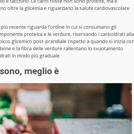
llo e tacchino. Le carni rosse non sono proibite, ma è
anno oltre la glicemia e riguardano la salute cardiovascolare
più recente riguarda l’ordine in cui si consumano gli
componente proteica e le verdure, riservando i carboidrati alla
 picco glicemico post-prandiale rispetto a quando si inizia co
oteine e la fibra delle verdure rallentano lo svuotamento
idrati in modo più graduale.
 sono, meglio è