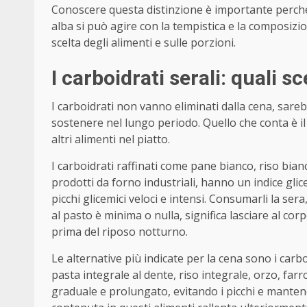
Conoscere questa distinzione è importante perché i
alba si può agire con la tempistica e la composizio
scelta degli alimenti e sulle porzioni.
I carboidrati serali: quali s
I carboidrati non vanno eliminati dalla cena, sarebb
sostenere nel lungo periodo. Quello che conta è il
altri alimenti nel piatto.
I carboidrati raffinati come pane bianco, riso bianc
prodotti da forno industriali, hanno un indice gl
picchi glicemici veloci e intensi. Consumarli la sera
al pasto è minima o nulla, significa lasciare al c
prima del riposo notturno.
Le alternative più indicate per la cena sono i carbo
pasta integrale al dente, riso integrale, orzo, farr
graduale e prolungato, evitando i picchi e mantenen