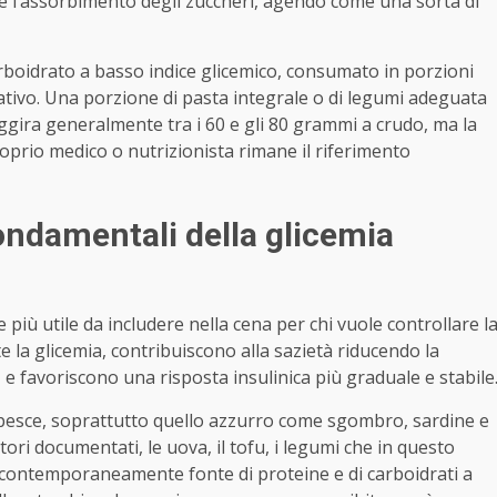
te l’assorbimento degli zuccheri, agendo come una sorta di
rboidrato a basso indice glicemico, consumato in porzioni
cativo. Una porzione di pasta integrale o di legumi adeguata
 aggira generalmente tra i 60 e gli 80 grammi a crudo, ma la
 proprio medico o nutrizionista rimane il riferimento
fondamentali della glicemia
iù utile da includere nella cena per chi vuole controllare l
la glicemia, contribuiscono alla sazietà riducendo la
 e favoriscono una risposta insulinica più graduale e stabile
il pesce, soprattutto quello azzurro come sgombro, sardine e
ori documentati, le uova, il tofu, i legumi che in questo
ontemporaneamente fonte di proteine e di carboidrati a