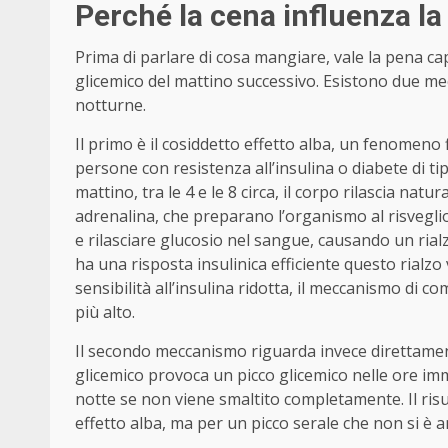
Perché la cena influenza la
Prima di parlare di cosa mangiare, vale la pena ca
glicemico del mattino successivo. Esistono due me
notturne.
Il primo è il cosiddetto effetto alba, un fenomeno f
persone con resistenza all’insulina o diabete di t
mattino, tra le 4 e le 8 circa, il corpo rilascia n
adrenalina, che preparano l’organismo al risveglio
e rilasciare glucosio nel sangue, causando un rial
ha una risposta insulinica efficiente questo rialz
sensibilità all’insulina ridotta, il meccanismo di 
più alto.
Il secondo meccanismo riguarda invece direttamente
glicemico provoca un picco glicemico nelle ore im
notte se non viene smaltito completamente. Il risul
effetto alba, ma per un picco serale che non si è a