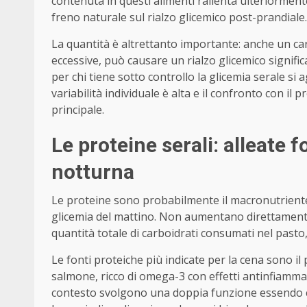
contenuta in questi alimenti rallenta ulteriormen
freno naturale sul rialzo glicemico post-prandiale.
La quantità è altrettanto importante: anche un ca
eccessive, può causare un rialzo glicemico signifi
per chi tiene sotto controllo la glicemia serale si
variabilità individuale è alta e il confronto con il
principale.
Le proteine serali: alleate 
notturna
Le proteine sono probabilmente il macronutriente p
glicemia del mattino. Non aumentano direttamente 
quantità totale di carboidrati consumati nel pasto,
Le fonti proteiche più indicate per la cena sono 
salmone, ricco di omega-3 con effetti antinfiammat
contesto svolgono una doppia funzione essendo c