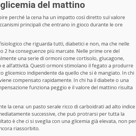
 glicemia del mattino
pire perché la cena ha un impatto così diretto sul valore
ccanismi principali che entrano in gioco durante le ore
isiologico che riguarda tutti, diabetici e non, ma che nelle
ipo 2 ha conseguenze più marcate. Nelle prime ore del
aturalmente una serie di ormoni come cortisolo, glucagone,
 e all’attività. Questi ormoni stimolano il fegato a produrre
zo glicemico indipendente da quello che si è mangiato. In chi
o viene compensato rapidamente. In chi ha il diabete o una
compensazione funziona peggio e il valore del mattino risulta
 la cena: un pasto serale ricco di carboidrati ad alto indice
mediatamente successive, che può protrarsi per tutta la
tato è che ci si sveglia con una glicemia già elevata, non pe
ncora riassorbito.