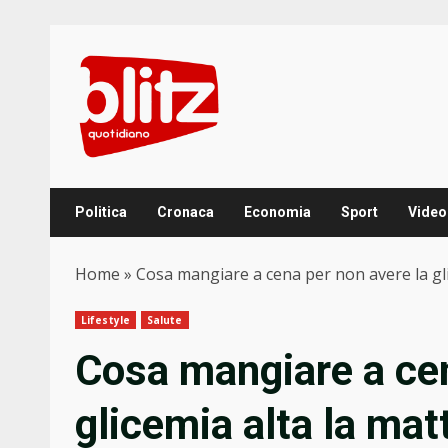
Skip
to
content
Politica
Cronaca
Economia
Sport
Video
Home
»
Cosa mangiare a cena per non avere la gl
Lifestyle
Salute
Cosa mangiare a cen
glicemia alta la mat